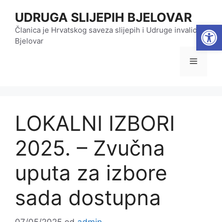
Preskoči
UDRUGA SLIJEPIH BJELOVAR
na
Open
sadržaj
Članica je Hrvatskog saveza slijepih i Udruge invalida
Bjelovar
Izborni
LOKALNI IZBORI
2025. – Zvučna
uputa za izbore
sada dostupna
07/05/2025
od
admin