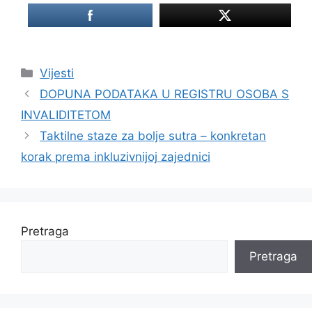
Kategorije
Vijesti
DOPUNA PODATAKA U REGISTRU OSOBA S
INVALIDITETOM
Taktilne staze za bolje sutra – konkretan
korak prema inkluzivnijoj zajednici
Pretraga
Pretraga