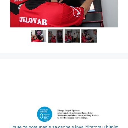
Upute za postupanje za osobe s invaliditetom u hitnim