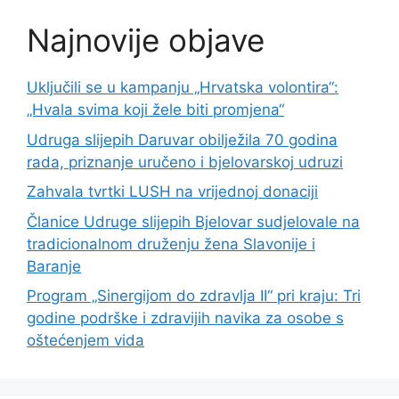
Najnovije objave
Uključili se u kampanju „Hrvatska volontira“:
„Hvala svima koji žele biti promjena“
Udruga slijepih Daruvar obilježila 70 godina
rada, priznanje uručeno i bjelovarskoj udruzi
Zahvala tvrtki LUSH na vrijednoj donaciji
Članice Udruge slijepih Bjelovar sudjelovale na
tradicionalnom druženju žena Slavonije i
Baranje
Program „Sinergijom do zdravlja II“ pri kraju: Tri
godine podrške i zdravijih navika za osobe s
oštećenjem vida